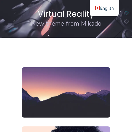
English
Virtual Reality
New theme from Mikado