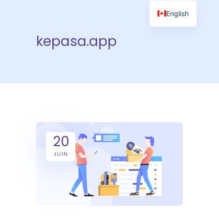
English
kepasa.app
20
JUIN