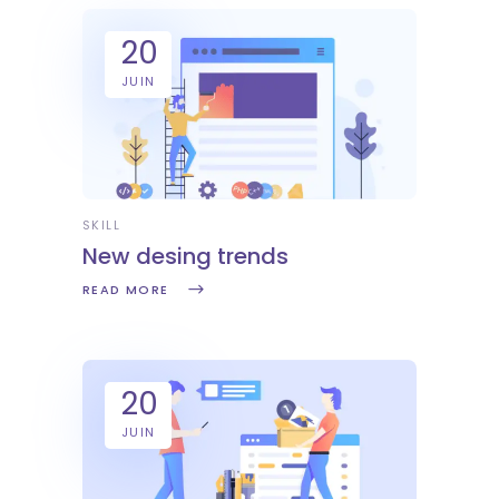
20
JUIN
SKILL
New desing trends
READ MORE
20
JUIN