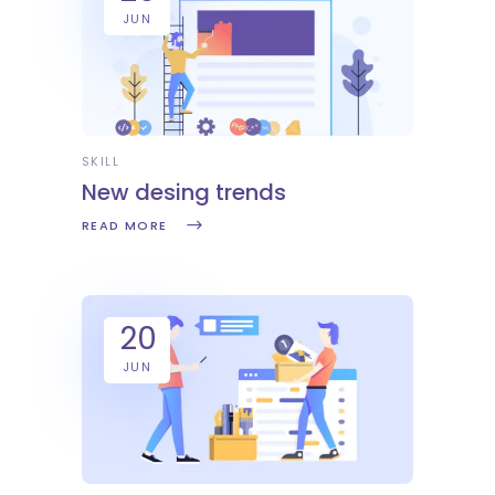
JUN
SKILL
New desing trends
READ MORE
20
JUN