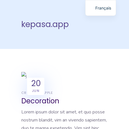
Français
kepasa.app
20
JUN
CREATIVE
APPLE
Decoration
Lorem ipsum dolor sit amet, et quo posse
nostrum blandit, vim an vivendo sapientem,
duo te magna expetendis. Vim sint hinc