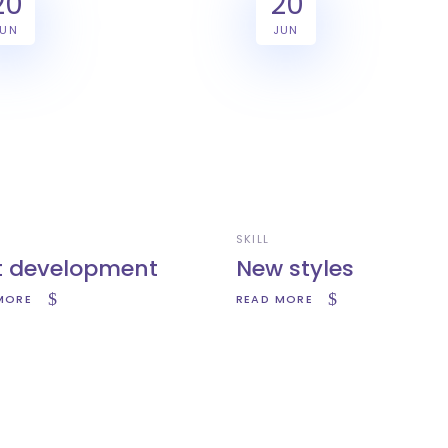
20
20
JUN
JUN
SKILL
t development
New styles
MORE
READ MORE