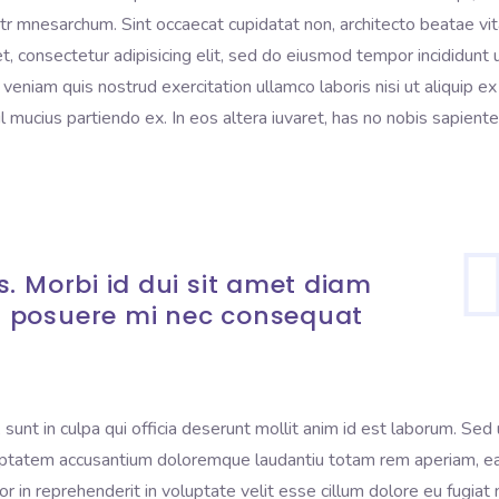
litr mnesarchum. Sint occaecat cupidatat non, architecto beatae vi
t, consectetur adipisicing elit, sed do eiusmod tempor incididunt 
eniam quis nostrud exercitation ullamco laboris nisi ut aliquip ex
mucius partiendo ex. In eos altera iuvaret, has no nobis sapient
. Morbi id dui sit amet diam
 posuere mi nec consequat
sunt in culpa qui officia deserunt mollit anim id est laborum. Sed 
voluptatem accusantium doloremque laudantiu totam rem aperiam, 
lor in reprehenderit in voluptate velit esse cillum dolore eu fugiat 