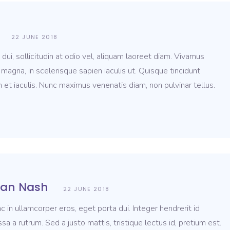
22 JUNE 2018
ui, sollicitudin at odio vel, aliquam laoreet diam. Vivamus
magna, in scelerisque sapien iaculis ut. Quisque tincidunt
 et iaculis. Nunc maximus venenatis diam, non pulvinar tellus.
ean Nash
22 JUNE 2018
c in ullamcorper eros, eget porta dui. Integer hendrerit id
sa a rutrum. Sed a justo mattis, tristique lectus id, pretium est.