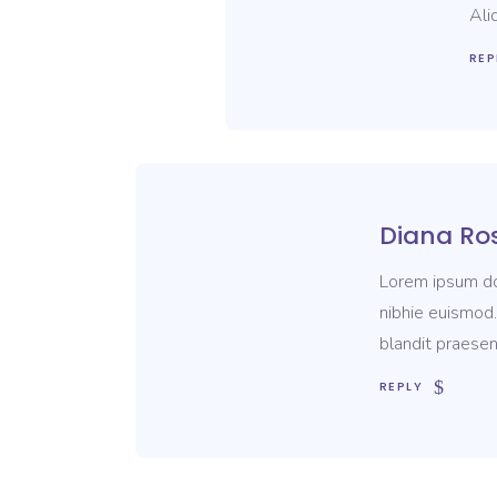
Ali
REP
Diana Ro
Lorem ipsum dol
nibhie euismod.
blandit praesen
REPLY