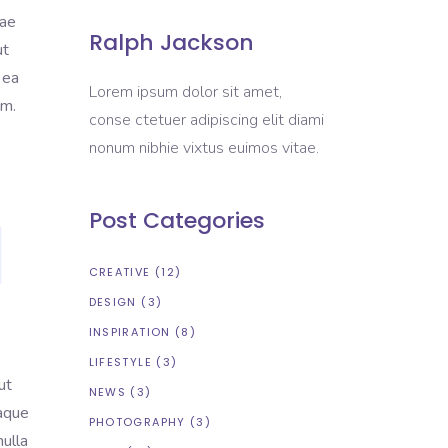
tae
Ralph Jackson
ut
 ea
Lorem ipsum dolor sit amet,
em.
conse ctetuer adipiscing elit diami
nonum nibhie vixtus euimos vitae.
Post Categories
CREATIVE
(12)
DESIGN
(3)
INSPIRATION
(8)
LIFESTYLE
(3)
ut
NEWS
(3)
eaque
PHOTOGRAPHY
(3)
nulla