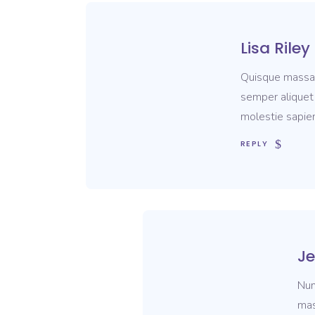
Lisa Riley
Quisque massa d
semper aliquet 
molestie sapien
REPLY
J
Nun
mas