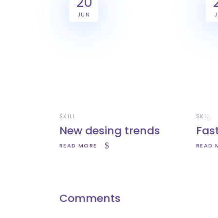
20
JUN
SKILL
SKILL
New desing trends
Fas
READ MORE
READ 
Comments