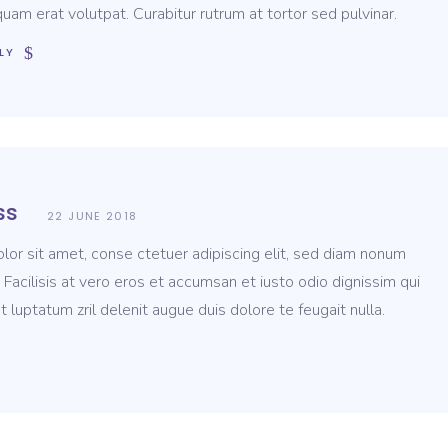
quam erat volutpat. Curabitur rutrum at tortor sed pulvinar.
LY
ss
22 JUNE 2018
or sit amet, conse ctetuer adipiscing elit, sed diam nonum
 Facilisis at vero eros et accumsan et iusto odio dignissim qui
t luptatum zril delenit augue duis dolore te feugait nulla.