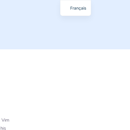
Français
. Vim
 his